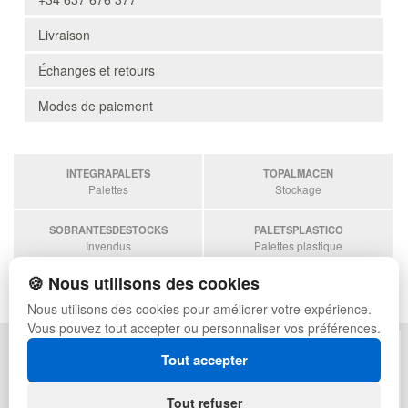
Livraison
Échanges et retours
Modes de paiement
INTEGRAPALETS
TOPALMACEN
Palettes
Stockage
SOBRANTESDESTOCKS
PALETSPLASTICO
Invendus
Palettes plastique
🍪 Nous utilisons des cookies
ESTANTERIASKIT
Estanterias
Nous utilisons des cookies pour améliorer votre expérience.
Vous pouvez tout accepter ou personnaliser vos préférences.
POLITIQUE DE CONFIDENTIALITÉ
PLAN DU SITE
Tout accepter
CONDITIONS D'UTILISATION
FAQ
ÉCHANGES ET RETOURS
CONNEXION
Tout refuser