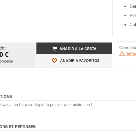
Den
Poi
Col
de:
Consulta
AÑADIR A LA CESTA
0 €
M'ave
AÑADIR A FAVORITOS
omprise
TIONS
évaluation trouvée. Soyez le premier à en écrire une !
ONS ET RÉPONSES