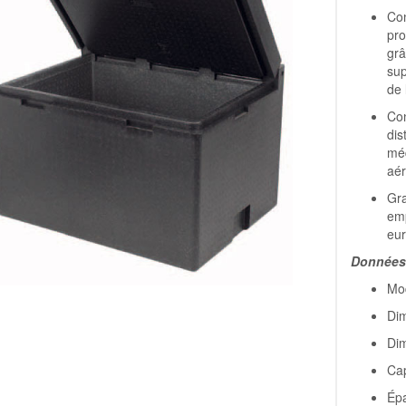
Con
pro
grâ
sup
de 
Con
dis
méd
aér
Gra
emp
eur
Données
Mo
Dim
Dim
Cap
Ép