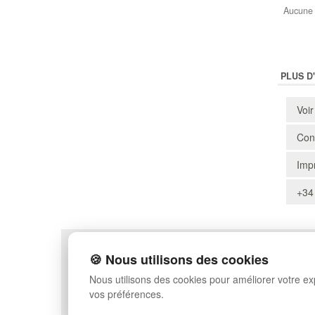
Aucune 
PLUS D
Voir
Cons
Impr
+34
POLITIQUE DE CONFIDENTIALITÉ
PLAN DU SITE
🍪 Nous utilisons des cookies
CONDITIONS D'UTILISATION
FAQ
Nous utilisons des cookies pour améliorer votre e
ÉCHANGES ET RETOURS
CONNEXION
vos préférences.
CONTACT
QUI SOMMES-NOUS