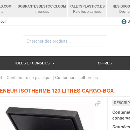
AS
.COM
SOBRANTESDESTOCKS
.COM
PALETSPLASTICO
.ES
RESIDUO
ns
Invendus
Palettes plastique
Déche
s.com
B
IDÉES ET CONSEILS
OFFRES
il
|
Conteneurs en plastique
| Conteneurs isothermes
ENEUR ISOTHERME 120 LITRES CARGO-BOX
DESCRIP
Conteneu
conserva
Données