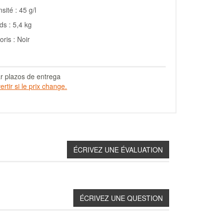
sité : 45 g/l
ds : 5,4 kg
oris : Noir
r plazos de entrega
rtir si le prix change.