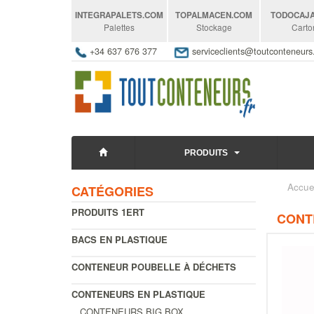
INTEGRAPALETS
.COM
TOPALMACEN
.COM
TODOCAJ
Palettes
Stockage
Carto
+34 637 676 377
serviceclients@toutconteneur
PRODUITS
Accue
CATÉGORIES
PRODUITS 1ERT
CONT
BACS EN PLASTIQUE
CONTENEUR POUBELLE À DÉCHETS
CONTENEURS EN PLASTIQUE
CONTENEURS BIG BOX