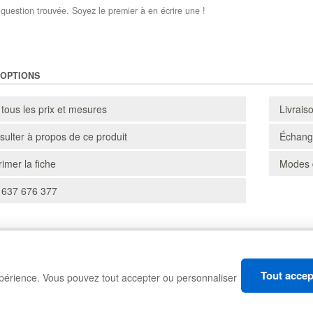
question trouvée. Soyez le premier à en écrire une !
'OPTIONS
 tous les prix et mesures
Livrais
ulter à propos de ce produit
Échange
imer la fiche
Modes 
 637 676 377
CARTONS
RAYONNAGES
Tout accep
xpérience. Vous pouvez tout accepter ou personnaliser
MANUTENTION
GESTION DES DÉCHETS