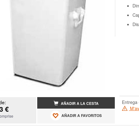
Dim
Cap
Dis
de:
Entrega 
AÑADIR A LA CESTA
3 €
M'ave
AÑADIR A FAVORITOS
omprise