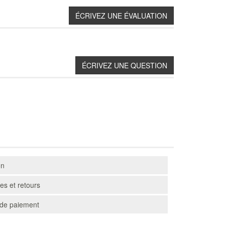
on
s et retours
de paiement