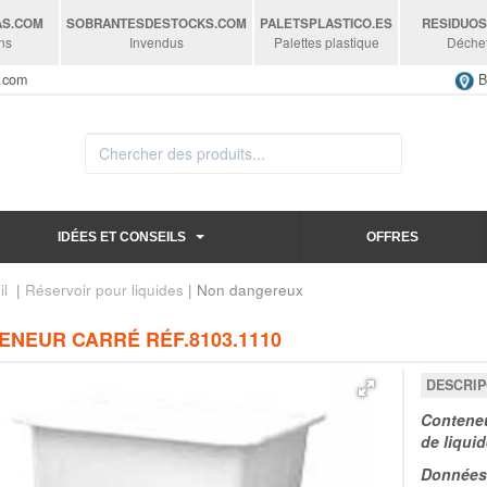
AS
.COM
SOBRANTESDESTOCKS
.COM
PALETSPLASTICO
.ES
RESIDUO
ns
Invendus
Palettes plastique
Déche
s.com
B
IDÉES ET CONSEILS
OFFRES
il
|
Réservoir pour liquides
| Non dangereux
ENEUR CARRÉ RÉF.8103.1110
DESCRIP
Conteneu
de liqui
Données 