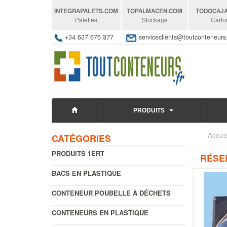
INTEGRAPALETS
.COM
TOPALMACEN
.COM
TODOCAJ
Palettes
Stockage
Carto
+34 637 676 377
serviceclients@toutconteneur
PRODUITS
Accue
CATÉGORIES
PRODUITS 1ERT
RÉSE
BACS EN PLASTIQUE
CONTENEUR POUBELLE À DÉCHETS
CONTENEURS EN PLASTIQUE