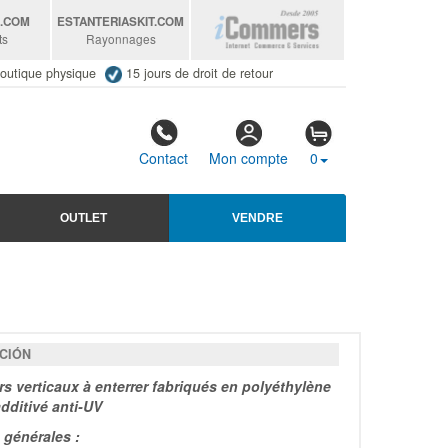
S
.COM
ESTANTERIASKIT
.COM
ts
Rayonnages
outique physique
15 jours de droit de retour
Contact
Mon compte
0
OUTLET
VENDRE
CIÓN
rs verticaux à enterrer fabriqués en polyéthylène
additivé anti-UV
générales :