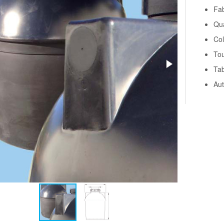
Fab
Qua
Col
Tou
Tab
Aut