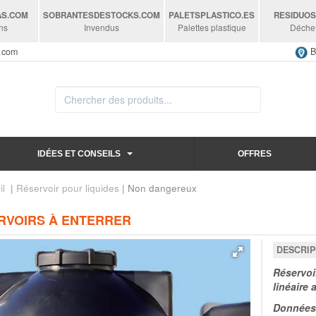
AS
.COM
SOBRANTESDESTOCKS
.COM
PALETSPLASTICO
.ES
RESIDUO
ns
Invendus
Palettes plastique
Déche
s.com
B
IDÉES ET CONSEILS
OFFRES
il
|
Réservoir pour liquides
| Non dangereux
RVOIRS À ENTERRER
DESCRIP
Réservoi
linéaire 
Données 