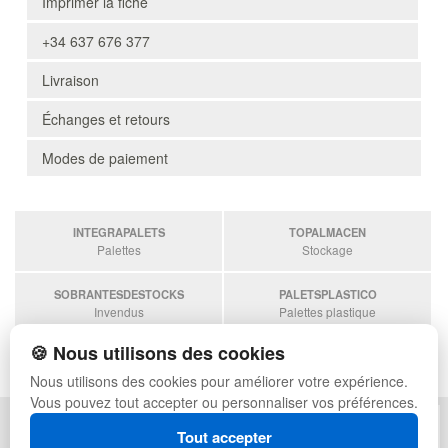
Imprimer la fiche
+34 637 676 377
Livraison
Échanges et retours
Modes de paiement
INTEGRAPALETS
TOPALMACEN
Palettes
Stockage
SOBRANTESDESTOCKS
PALETSPLASTICO
Invendus
Palettes plastique
🍪 Nous utilisons des cookies
ESTANTERIASKIT
Estanterias
Nous utilisons des cookies pour améliorer votre expérience.
Vous pouvez tout accepter ou personnaliser vos préférences.
POLITIQUE DE CONFIDENTIALITÉ
PLAN DU SITE
Tout accepter