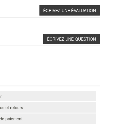
on
s et retours
de paiement