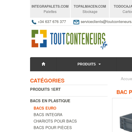
INTEGRAPALETS
.COM
TOPALMACEN
.COM
TODOCAJ
Palettes
Stockage
Carto
+34 637 676 377
serviceclients@toutconteneur
PRODUITS
Accue
CATÉGORIES
PRODUITS 1ERT
BAC P
BACS EN PLASTIQUE
BACS EURO
BACS INTEGRA
CHARIOTS POUR BACS
BACS POUR PIÈCES