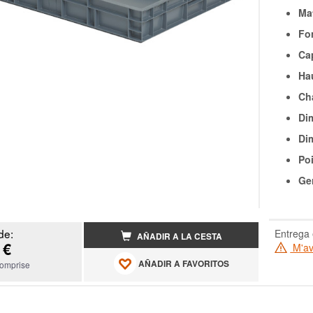
Mat
Fon
Cap
Ha
Ch
Di
Di
Poi
Ge
de:
Entrega 
AÑADIR A LA CESTA
 €
M'ave
AÑADIR A FAVORITOS
omprise