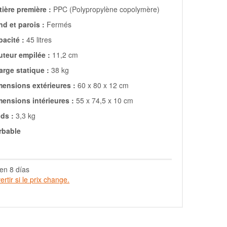
ière première :
PPC (Polypropylène copolymère)
d et parois :
Fermés
acité :
45 litres
uteur empilée :
11,2 cm
arge statique :
38 kg
mensions extérieures :
60 x 80 x 12 cm
mensions intérieures :
55 x 74,5 x 10 cm
ds :
3,3 kg
rbable
en 8 días
rtir si le prix change.