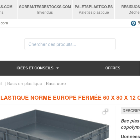
AS
.COM
SOBRANTESDESTOCKS
.COM
PALETSPLASTICO
.ES
RESIDUO
ns
Invendus
Palettes plastique
Déche
s.com
B
IDÉES ET CONSEILS
OFFRES
il
|
Bacs en plastique
| Bacs euro
LASTIQUE NORME EUROPE FERMÉE 60 X 80 X 12 C
DESCRIP
Bac plas
copolymè
Données 