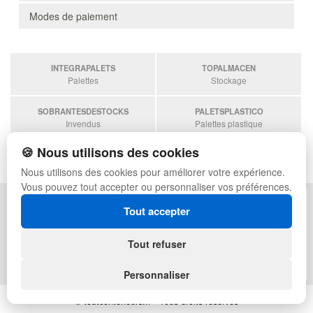
Modes de paiement
INTEGRAPALETS
TOPALMACEN
Palettes
Stockage
SOBRANTESDESTOCKS
PALETSPLASTICO
Invendus
Palettes plastique
🍪 Nous utilisons des cookies
ESTANTERIASKIT
Estanterias
Nous utilisons des cookies pour améliorer votre expérience.
Vous pouvez tout accepter ou personnaliser vos préférences.
POLITIQUE DE CONFIDENTIALITÉ
PLAN DU SITE
Tout accepter
CONDITIONS D'UTILISATION
FAQ
ÉCHANGES ET RETOURS
CONNEXION
Tout refuser
CONTACT
QUI SOMMES-NOUS
Personnaliser
© toutconteneurs.fr - Tous droits réservés