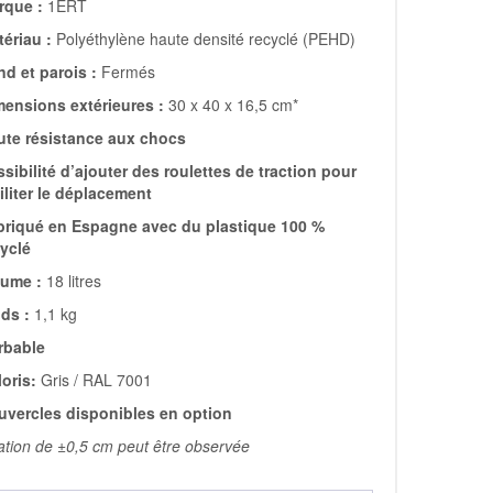
rque :
1ERT
ériau :
Polyéthylène haute densité recyclé (PEHD)
d et parois :
Fermés
mensions extérieures :
30 x 40 x 16,5 cm*
ute résistance aux chocs
sibilité d’ajouter des roulettes de traction pour
iliter le déplacement
briqué en Espagne avec du plastique 100 %
cyclé
lume :
18 litres
ds :
1,1 kg
rbable
oris:
Gris / RAL 7001
uvercles disponibles en option
ation de ±0,5 cm peut être observée