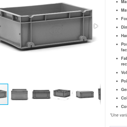
Ma
Mat
Fon
Di
Ha
Pos
fac
Fa
re
Vo
Poi
Ge
Col
Co
*Une vari