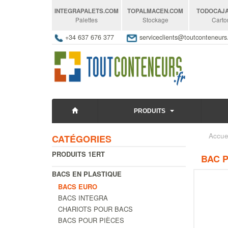
INTEGRAPALETS
.COM
TOPALMACEN
.COM
TODOCAJ
Palettes
Stockage
Carto
+34 637 676 377
serviceclients@toutconteneur
PRODUITS
Accue
CATÉGORIES
PRODUITS 1ERT
BAC P
BACS EN PLASTIQUE
BACS EURO
BACS INTEGRA
CHARIOTS POUR BACS
BACS POUR PIÈCES