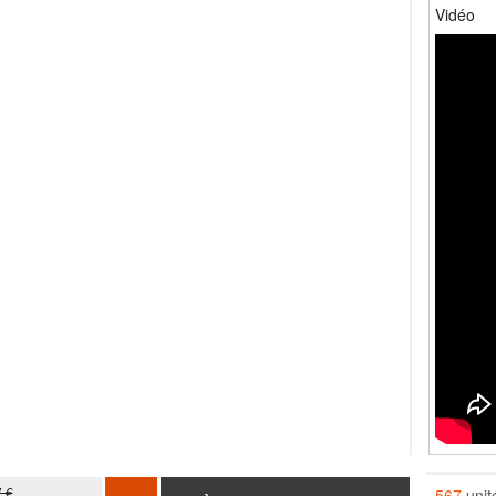
Vidéo
7 €
567
unit