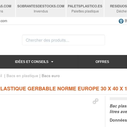
AS
.COM
SOBRANTESDESTOCKS
.COM
PALETSPLASTICO
.ES
RESIDUO
ns
Invendus
Palettes plastique
Déche
s.com
B
IDÉES ET CONSEILS
OFFRES
il
|
Bacs en plastique
| Bacs euro
LASTIQUE GERBABLE NORME EUROPE 30 X 40 X 1
Bac plas
litres av
Données 