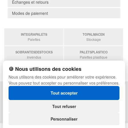
Échanges et retours
Modes de paiement
INTEGRAPALETS
TOPALMACEN
Palettes
Stockage
SOBRANTESDESTOCKS
PALETSPLASTICO
Invendus
Palettes plastique
🍪 Nous utilisons des cookies
ESTANTERIASKIT
Estanterias
Nous utilisons des cookies pour améliorer votre expérience.
Vous pouvez tout accepter ou personnaliser vos préférences.
POLITIQUE DE CONFIDENTIALITÉ
PLAN DU SITE
Tout accepter
CONDITIONS D'UTILISATION
FAQ
ÉCHANGES ET RETOURS
CONNEXION
Tout refuser
CONTACT
QUI SOMMES-NOUS
Personnaliser