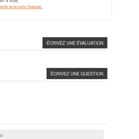
en 4 días
rtir si le prix change.
on