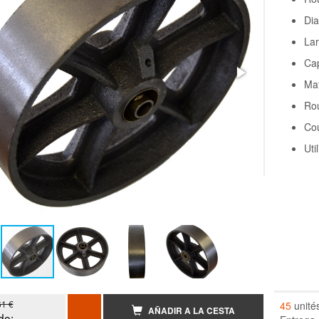
Di
Lar
Cap
Mat
Rou
Cou
Uti
61 €
45
unité
AÑADIR A LA CESTA
de: