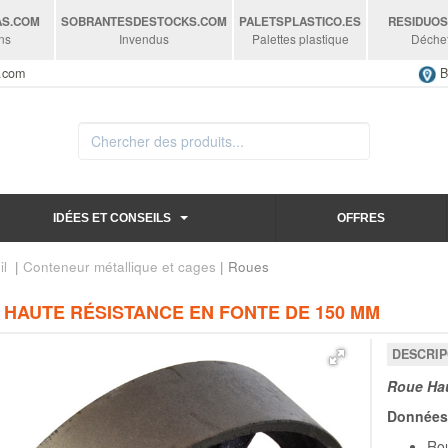
AS
.COM
SOBRANTESDESTOCKS
.COM
PALETSPLASTICO
.ES
RESIDUO
ns
Invendus
Palettes plastique
Déche
s.com
B
IDÉES ET CONSEILS
OFFRES
il
|
Conteneur métallique et cages
| Roues
 HAUTE RÉSISTANCE EN FONTE DE 150 MM
DESCRIP
Roue Hau
Données 
Rou