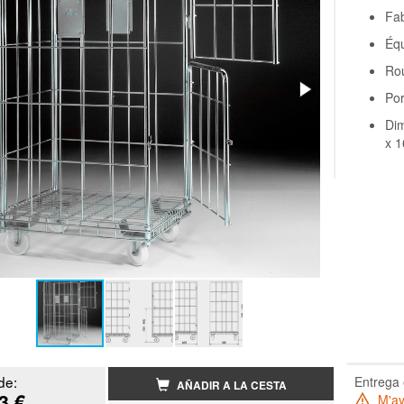
Fab
Équ
Ro
Por
Di
x 
de:
Entrega 
AÑADIR A LA CESTA
3 €
M'ave