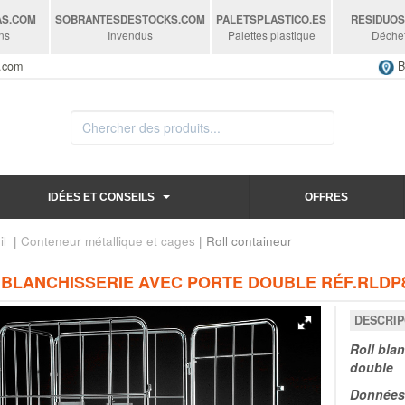
AS
.COM
SOBRANTESDESTOCKS
.COM
PALETSPLASTICO
.ES
RESIDUO
ns
Invendus
Palettes plastique
Déche
s.com
B
IDÉES ET CONSEILS
OFFRES
il
|
Conteneur métallique et cages
| Roll containeur
 BLANCHISSERIE AVEC PORTE DOUBLE RÉF.RLDP8
DESCRIP
Roll bla
double
Données 