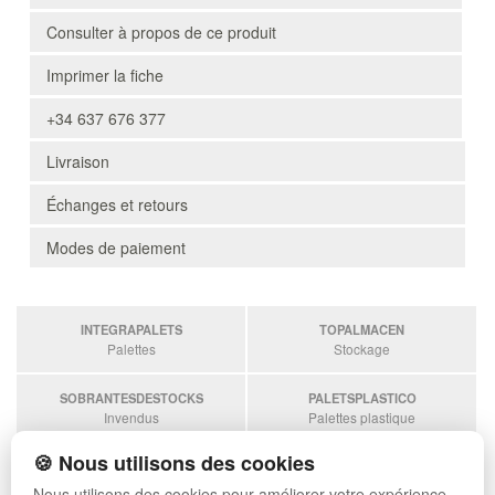
Consulter à propos de ce produit
Imprimer la fiche
+34 637 676 377
Livraison
Échanges et retours
Modes de paiement
INTEGRAPALETS
TOPALMACEN
Palettes
Stockage
SOBRANTESDESTOCKS
PALETSPLASTICO
Invendus
Palettes plastique
🍪 Nous utilisons des cookies
ESTANTERIASKIT
Estanterias
Nous utilisons des cookies pour améliorer votre expérience.