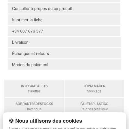
Consulter à propos de ce produit
Imprimer la fiche
+34 637 676 377
Livraison
Échanges et retours
Modes de paiement
INTEGRAPALETS
TOPALMACEN
Palettes
Stockage
SOBRANTESDESTOCKS
PALETSPLASTICO
Invendus
Palettes plastique
🍪 Nous utilisons des cookies
ESTANTERIASKIT
Estanterias
Nous utilisons des cookies pour améliorer votre expérience.