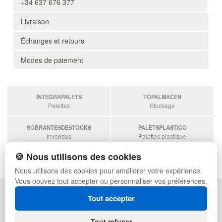
+34 637 676 377
Livraison
Échanges et retours
Modes de paiement
INTEGRAPALETS
TOPALMACEN
Palettes
Stockage
SOBRANTESDESTOCKS
PALETSPLASTICO
Invendus
Palettes plastique
🍪 Nous utilisons des cookies
ESTANTERIASKIT
Estanterias
Nous utilisons des cookies pour améliorer votre expérience.
Vous pouvez tout accepter ou personnaliser vos préférences.
POLITIQUE DE CONFIDENTIALITÉ
PLAN DU SITE
Tout accepter
CONDITIONS D'UTILISATION
FAQ
ÉCHANGES ET RETOURS
CONNEXION
Tout refuser