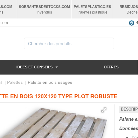
AS
.COM
SOBRANTESDESTOCKS
.COM
PALETSPLASTICO
.ES
RESIDUO
ns
Invendus
Palettes plastique
Déche
s.com
B
IDÉES ET CONSEILS
OFFRES
il
|
Palettes
| Palette en bois usagée
TE EN BOIS 120X120 TYPE PLOT ROBUSTE
DESCRIP
Palette 
Données 
Dim