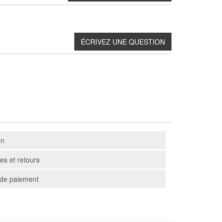
on
s et retours
de paiement