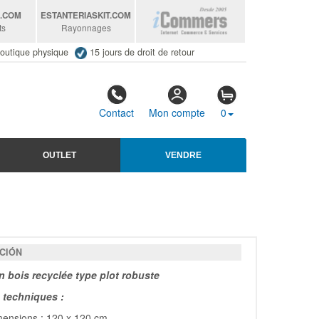
S
.COM
ESTANTERIASKIT
.COM
ts
Rayonnages
outique physique
15 jours de droit de retour
Contact
Mon compte
0
OUTLET
VENDRE
CIÓN
en bois recyclée type plot robuste
techniques :
ensions : 120 x 120 cm