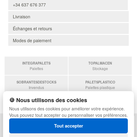
+34 637 676 377
Livraison
Échanges et retours
Modes de paiement
INTEGRAPALETS
TOPALMACEN
Palettes
Stockage
SOBRANTESDESTOCKS
PALETSPLASTICO
Invendus
Palettes plastique
🍪 Nous utilisons des cookies
ESTANTERIASKIT
Estanterias
Nous utilisons des cookies pour améliorer votre expérience.
Vous pouvez tout accepter ou personnaliser vos préférences.
POLITIQUE DE CONFIDENTIALITÉ
PLAN DU SITE
Tout accepter
CONDITIONS D'UTILISATION
FAQ
ÉCHANGES ET RETOURS
CONNEXION