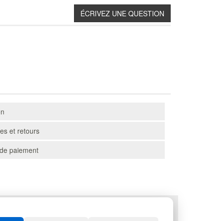
on
s et retours
de paiement
PALETTES
SPORTS