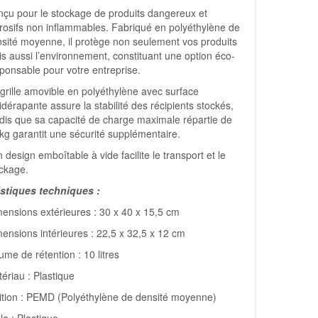
çu pour le stockage de produits dangereux et
rosifs non inflammables. Fabriqué en polyéthylène de
sité moyenne, il protège non seulement vos produits
s aussi l’environnement, constituant une option éco-
ponsable pour votre entreprise.
grille amovible en polyéthylène avec surface
idérapante assure la stabilité des récipients stockés,
dis que sa capacité de charge maximale répartie de
kg garantit une sécurité supplémentaire.
 design emboîtable à vide facilite le transport et le
ckage.
istiques techniques :
ensions extérieures : 30 x 40 x 15,5 cm
ensions intérieures : 22,5 x 32,5 x 12 cm
ume de rétention : 10 litres
ériau : Plastique
ition : PEMD (Polyéthylène de densité moyenne)
lle : Plastique