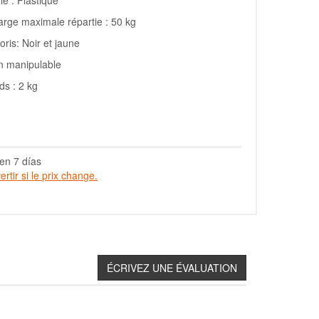
rge maximale répartie : 50 kg
oris: Noir et jaune
n manipulable
ds : 2 kg
en 7 días
rtir si le prix change.