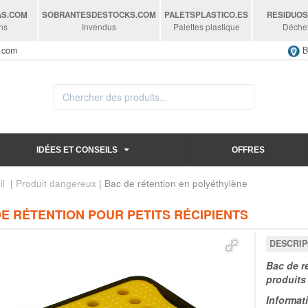
AS
.COM
SOBRANTESDESTOCKS
.COM
PALETSPLASTICO
.ES
RESIDUO
ns
Invendus
Palettes plastique
Déche
s.com
B
IDÉES ET CONSEILS
OFFRES
il
|
Produit dangereux
| Bac de rétention en polyéthylène
E RÉTENTION POUR PETITS RÉCIPIENTS
DESCRIP
Bac de ré
produits
Informat