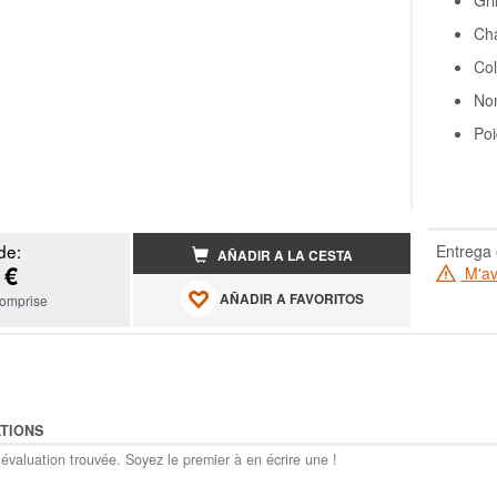
Cha
Col
No
Poi
de:
Entrega 
AÑADIR A LA CESTA
 €
M'ave
AÑADIR A FAVORITOS
omprise
TIONS
évaluation trouvée. Soyez le premier à en écrire une !