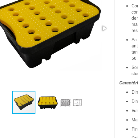
Con
cor
den
mai
res
Sa 
ant
tan
50 
Son
sto
Caractér
Dim
Dim
Vol
Mat
Fin
Gri