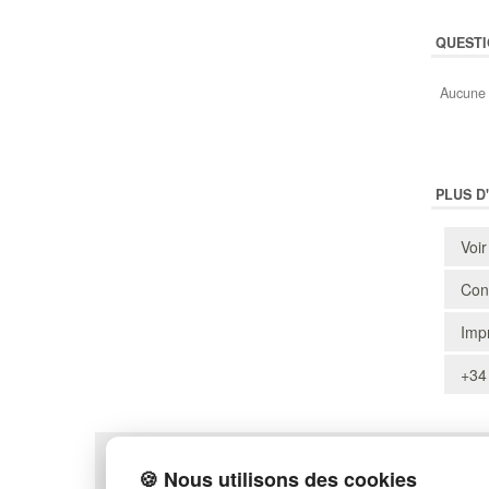
QUESTI
Aucune 
PLUS D
Voir
Cons
Impr
+34
POLITIQUE DE CONFIDENTIALITÉ
PLAN DU SITE
🍪 Nous utilisons des cookies