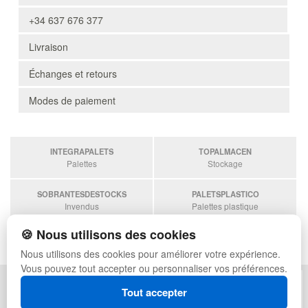
+34 637 676 377
Livraison
Échanges et retours
Modes de paiement
INTEGRAPALETS
TOPALMACEN
Palettes
Stockage
SOBRANTESDESTOCKS
PALETSPLASTICO
Invendus
Palettes plastique
🍪 Nous utilisons des cookies
ESTANTERIASKIT
Estanterias
Nous utilisons des cookies pour améliorer votre expérience.
Vous pouvez tout accepter ou personnaliser vos préférences.
POLITIQUE DE CONFIDENTIALITÉ
PLAN DU SITE
Tout accepter
CONDITIONS D'UTILISATION
FAQ