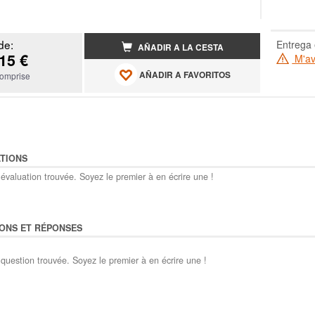
de:
Entrega 
AÑADIR A LA CESTA
15 €
M'ave
AÑADIR A FAVORITOS
omprise
TIONS
évaluation trouvée. Soyez le premier à en écrire une !
ONS ET RÉPONSES
question trouvée. Soyez le premier à en écrire une !