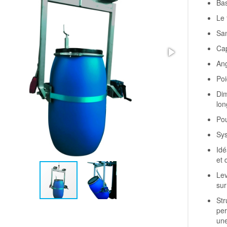
Bas
Le 
San
Cap
Ang
Poi
Di
lo
Pou
Sys
Idé
et 
Lev
sur
Str
per
un