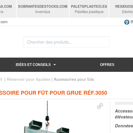
AS
.COM
SOBRANTESDESTOCKS
.COM
PALETSPLASTICO
.ES
RESIDUO
ns
Invendus
Palettes plastique
Déche
s.com
B
IDÉES ET CONSEILS
OFFRES
il
|
Réservoir pour liquides
| Accessoires pour fûts
SSOIRE POUR FÛT POUR GRUE RÉF.3050
Accessoi
élévateu
Données 