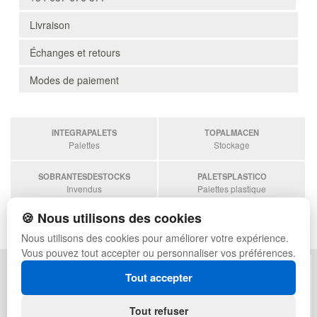
Livraison
Échanges et retours
Modes de paiement
INTEGRAPALETS
TOPALMACEN
Palettes
Stockage
SOBRANTESDESTOCKS
PALETSPLASTICO
Invendus
Palettes plastique
🍪 Nous utilisons des cookies
ESTANTERIASKIT
Estanterias
Nous utilisons des cookies pour améliorer votre expérience.
Vous pouvez tout accepter ou personnaliser vos préférences.
POLITIQUE DE CONFIDENTIALITÉ
PLAN DU SITE
Tout accepter
CONDITIONS D'UTILISATION
FAQ
ÉCHANGES ET RETOURS
CONNEXION
Tout refuser
CONTACT