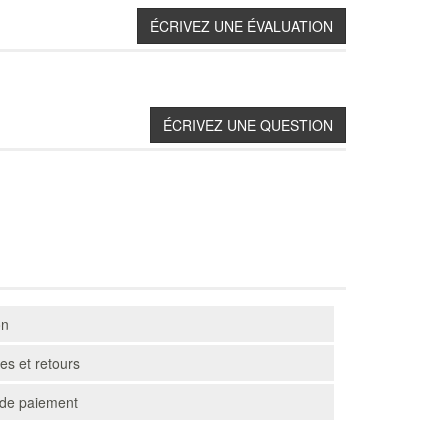
on
s et retours
de paiement