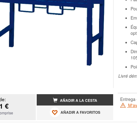
Pou
Emp
Équ
opt
Cap
Dim
10
Poi
Livré dé
de:
Entrega 
AÑADIR A LA CESTA
1 €
M'ave
AÑADIR A FAVORITOS
omprise