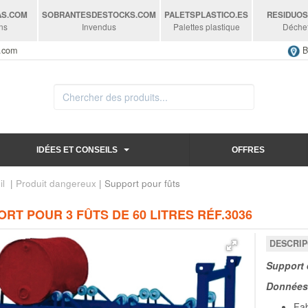
AS
.COM
SOBRANTESDESTOCKS
.COM
PALETSPLASTICO
.ES
RESIDUO
ns
Invendus
Palettes plastique
Déche
s.com
B
IDÉES ET CONSEILS
OFFRES
il
|
Produit dangereux
| Support pour fûts
RT POUR 3 FÛTS DE 60 LITRES RÉF.3036
DESCRIP
Support e
Données 
Fab