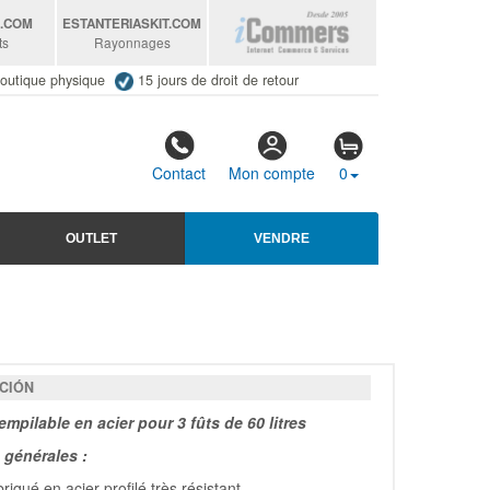
S
.COM
ESTANTERIASKIT
.COM
ts
Rayonnages
outique physique
15 jours de droit de retour
Contact
Mon compte
0
OUTLET
VENDRE
CIÓN
mpilable en acier pour 3 fûts de 60 litres
générales :
riqué en acier profilé très résistant