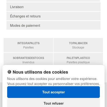
Livraison
Échanges et retours
Modes de paiement
INTEGRAPALETS
TOPALMACEN
Palettes
Stockage
SOBRANTESDESTOCKS
PALETSPLASTICO
Invendus
Palettes plastique
🍪 Nous utilisons des cookies
ESTANTERIASKIT
Estanterias
Nous utilisons des cookies pour améliorer votre expérience.
Vous pouvez tout accepter ou personnaliser vos préférences.
POLITIQUE DE CONFIDENTIALITÉ
PLAN DU SITE
Tout accepter
CONDITIONS D'UTILISATION
FAQ
ÉCHANGES ET RETOURS
CONNEXION
Tout refuser
CONTACT