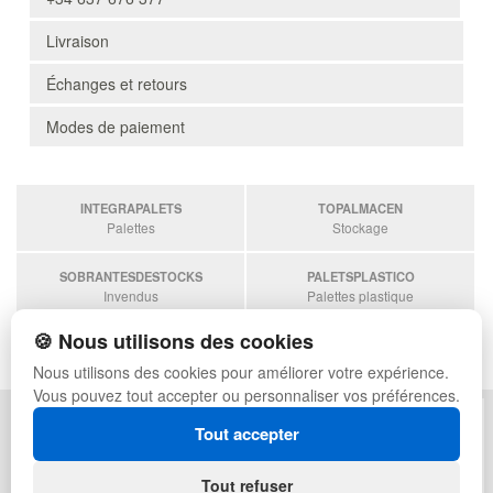
Livraison
Échanges et retours
Modes de paiement
INTEGRAPALETS
TOPALMACEN
Palettes
Stockage
SOBRANTESDESTOCKS
PALETSPLASTICO
Invendus
Palettes plastique
🍪 Nous utilisons des cookies
ESTANTERIASKIT
Estanterias
Nous utilisons des cookies pour améliorer votre expérience.
Vous pouvez tout accepter ou personnaliser vos préférences.
POLITIQUE DE CONFIDENTIALITÉ
PLAN DU SITE
Tout accepter
CONDITIONS D'UTILISATION
FAQ
ÉCHANGES ET RETOURS
CONNEXION
Tout refuser