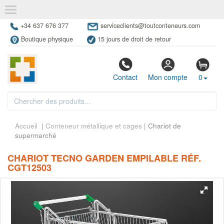
+34 637 676 377
serviceclients@toutconteneurs.com
Boutique physique
15 jours de droit de retour
Contact
Mon compte
0
Accueil
|
Conteneur métallique et cages
| Chariot de
supermarché
CHARIOT TECNO GARDEN EMPILABLE RÉF.
CGT12503