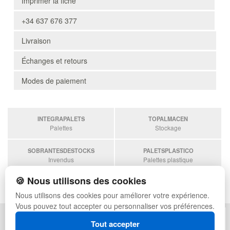
Imprimer la fiche
+34 637 676 377
Livraison
Échanges et retours
Modes de paiement
INTEGRAPALETS
TOPALMACEN
Palettes
Stockage
SOBRANTESDESTOCKS
PALETSPLASTICO
Invendus
Palettes plastique
🍪 Nous utilisons des cookies
ESTANTERIASKIT
Estanterias
Nous utilisons des cookies pour améliorer votre expérience.
Vous pouvez tout accepter ou personnaliser vos préférences.
POLITIQUE DE CONFIDENTIALITÉ
PLAN DU SITE
Tout accepter